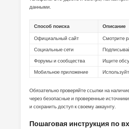
данными.
Способ поиска
Описание
Официальный сайт
Смотрите р
Социальные сети
Подписывай
Форумы и сообщества
Ищите обсу
Мобильное приложение
Используйт
Обязательно проверяйте ссылки на наличие
через безопасные и проверенные источники
и сохранить доступ к своему аккаунту.
Пошаговая инструкция по вх