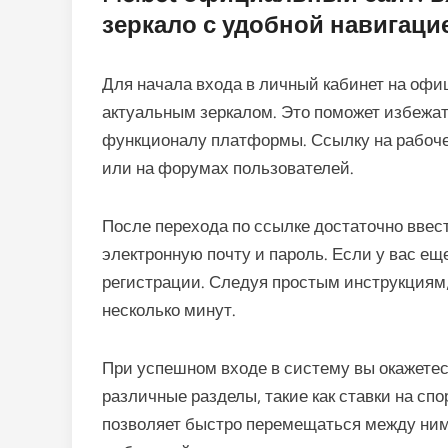
зеркало с удобной навигаци
Для начала входа в личный кабинет на офи
актуальным зеркалом. Это поможет избежат
функционалу платформы. Ссылку на рабоче
или на форумах пользователей.
После перехода по ссылке достаточно ввес
электронную почту и пароль. Если у вас ещ
регистрации. Следуя простым инструкциям,
несколько минут.
При успешном входе в систему вы окажетес
различные разделы, такие как ставки на спо
позволяет быстро перемещаться между ним