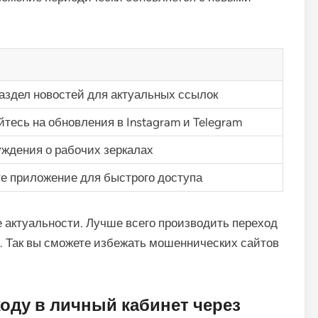
аздел новостей для актуальных ссылок
тесь на обновления в Instagram и Telegram
ждения о рабочих зеркалах
е приложение для быстрого доступа
 актуальности. Лучше всего производить переход
. Так вы сможете избежать мошеннических сайтов
оду в личный кабинет через