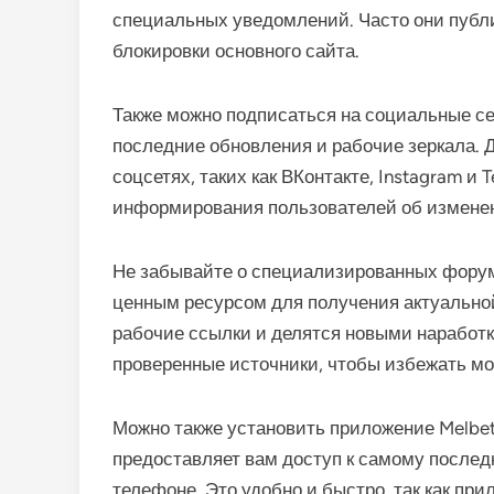
специальных уведомлений. Часто они публи
блокировки основного сайта.
Также можно подписаться на социальные сет
последние обновления и рабочие зеркала. 
соцсетях, таких как ВКонтакте, Instagram и
информирования пользователей об измене
Не забывайте о специализированных форума
ценным ресурсом для получения актуально
рабочие ссылки и делятся новыми наработк
проверенные источники, чтобы избежать м
Можно также установить приложение Melbet
предоставляет вам доступ к самому послед
телефоне. Это удобно и быстро, так как пр