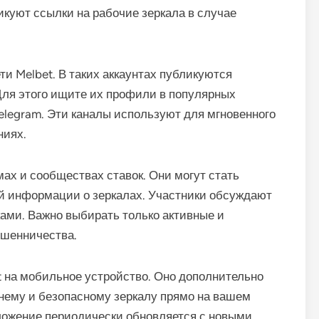
куют ссылки на рабочие зеркала в случае
и Melbet. В таких аккаунтах публикуются
Для этого ищите их профили в популярных
 Telegram. Эти каналы используют для мгновенного
ниях.
х и сообществах ставок. Они могут стать
й информации о зеркалах. Участники обсуждают
ами. Важно выбирать только активные и
ошенничества.
 на мобильное устройство. Оно дополнительно
нему и безопасному зеркалу прямо на вашем
иложение периодически обновляется с новыми