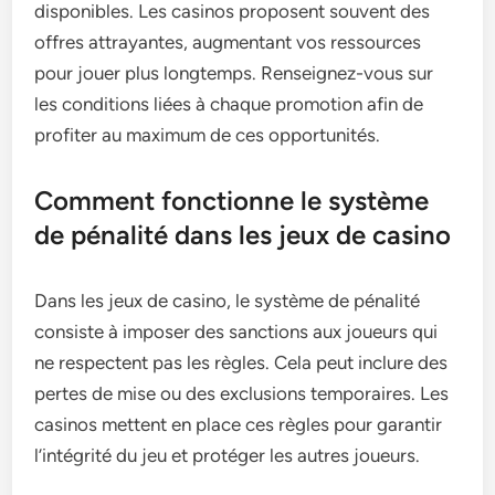
disponibles. Les casinos proposent souvent des
offres attrayantes, augmentant vos ressources
pour jouer plus longtemps. Renseignez-vous sur
les conditions liées à chaque promotion afin de
profiter au maximum de ces opportunités.
Comment fonctionne le système
de pénalité dans les jeux de casino
Dans les jeux de casino, le système de pénalité
consiste à imposer des sanctions aux joueurs qui
ne respectent pas les règles. Cela peut inclure des
pertes de mise ou des exclusions temporaires. Les
casinos mettent en place ces règles pour garantir
l’intégrité du jeu et protéger les autres joueurs.