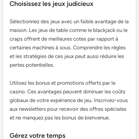
Choisissez les jeux judicieux
Sélectionnez des jeux avec un faible avantage de la
maison. Les jeux de table comme le blackjack ou le
craps offrent de meilleures cotes par rapport à
certaines machines à sous. Comprendre les règles
et les stratégies de ces jeux peut aussi réduire les
pertes potentielles.
Utilisez les bonus et promotions offerts par le
casino. Ces avantages peuvent diminuer les coûts
globaux de votre expérience de jeu. Inscrivez-vous
aux newsletters pour recevoir des offres spéciales
et ne manquez pas les bonus de bienvenue.
Gérez votre temps