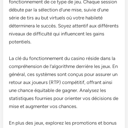
fonctionnement de ce type de jeu. Chaque session
débute par la sélection d’une mise, suivie d’une
série de tirs au but virtuels où votre habileté
déterminera le succès. Soyez attentif aux différents
niveaux de difficulté qui influencent les gains
potentiels.
La clé du fonctionnement du casino réside dans la
compréhension de l’algorithme derrière les jeux. En
général, ces systèmes sont conçus pour assurer un
retour aux joueurs (RTP) compétitif, offrant ainsi
une chance équitable de gagner. Analysez les
statistiques fournies pour orienter vos décisions de
mise et augmenter vos chances.
En plus des jeux, explorez les promotions et bonus