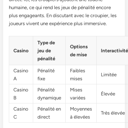
humaine, ce qui rend les jeux de pénalité encore
plus engageants. En discutant avec le croupier, les
joueurs vivent une expérience plus immersive.
Type de
Options
Casino
jeu de
Interactivit
de mise
pénalité
Casino
Pénalité
Faibles
Limitée
A
fixe
mises
Casino
Pénalité
Mises
Élevée
B
dynamique
variées
Casino
Pénalité en
Moyennes
Très élevée
C
direct
à élevées