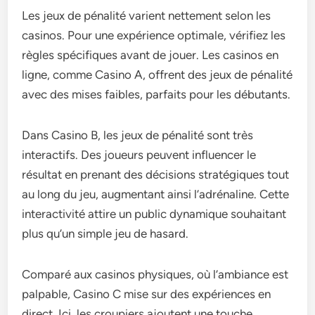
Les jeux de pénalité varient nettement selon les
casinos. Pour une expérience optimale, vérifiez les
règles spécifiques avant de jouer. Les casinos en
ligne, comme Casino A, offrent des jeux de pénalité
avec des mises faibles, parfaits pour les débutants.
Dans Casino B, les jeux de pénalité sont très
interactifs. Des joueurs peuvent influencer le
résultat en prenant des décisions stratégiques tout
au long du jeu, augmentant ainsi l’adrénaline. Cette
interactivité attire un public dynamique souhaitant
plus qu’un simple jeu de hasard.
Comparé aux casinos physiques, où l’ambiance est
palpable, Casino C mise sur des expériences en
direct. Ici, les croupiers ajoutent une touche