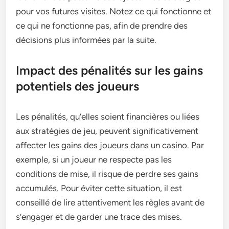
pour vos futures visites. Notez ce qui fonctionne et
ce qui ne fonctionne pas, afin de prendre des
décisions plus informées par la suite.
Impact des pénalités sur les gains
potentiels des joueurs
Les pénalités, qu’elles soient financières ou liées
aux stratégies de jeu, peuvent significativement
affecter les gains des joueurs dans un casino. Par
exemple, si un joueur ne respecte pas les
conditions de mise, il risque de perdre ses gains
accumulés. Pour éviter cette situation, il est
conseillé de lire attentivement les règles avant de
s’engager et de garder une trace des mises.