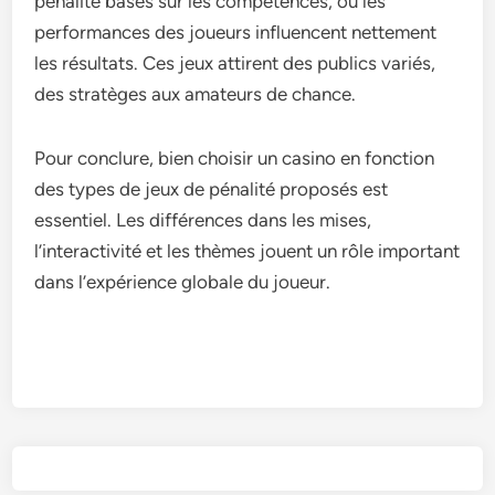
pénalité basés sur les compétences, où les
performances des joueurs influencent nettement
les résultats. Ces jeux attirent des publics variés,
des stratèges aux amateurs de chance.
Pour conclure, bien choisir un casino en fonction
des types de jeux de pénalité proposés est
essentiel. Les différences dans les mises,
l’interactivité et les thèmes jouent un rôle important
dans l’expérience globale du joueur.