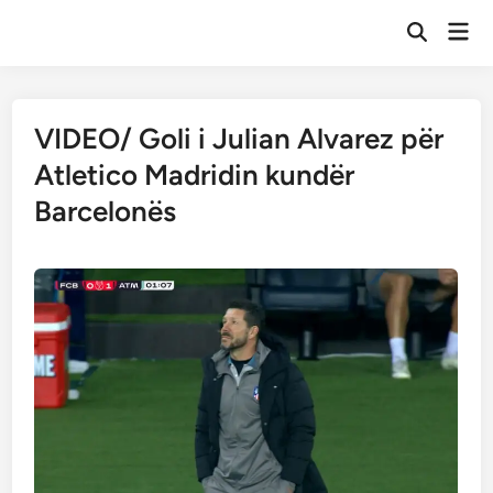
Skip
Mai
to
Open
Men
Search
content
VIDEO/ Goli i Julian Alvarez për
Atletico Madridin kundër
Barcelonës